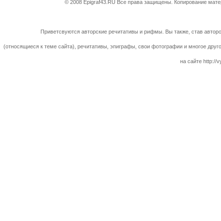
© 2008 Epigraf43.RU Все права защищены. Копирование матер
Приветсвуются авторские речитативы и рифмы. Вы также, став авторо
(относящиеся к теме сайта), речитативы, эпиграфы, свои фотографии и многое друг
на сайте http://