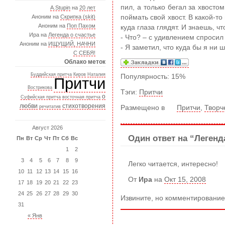
пил, а только бегал за хвосто
A.Stupin
на
20 лет
Аноним на
Скрипка (skit)
поймать свой хвост. В какой-т
Аноним на
Поп Пахом
куда глаза глядят. И знаешь, ч
Ира на
Легенда о счастье
- Что? – с удивлением спросил
Аноним на
ИЩУЩИЙ, НАЧНИ
- Я заметил, что куда бы я ни 
С СЕБЯ!
Облако меток
Буддийская притча
Киров
Наталия
Популярность: 15%
Притчи
Вострикова
Тэги:
Притчи
о
Суфийская притча
восточная притча
любви
стихотворения
речитатив
Размещено в
Притчи
,
Творч
Август 2026
Один ответ на “Легенд
Пн
Вт
Ср
Чт
Пт
Сб
Вс
1
2
3
4
5
6
7
8
9
Легко читается, интересно!
10
11
12
13
14
15
16
От
Ира
на
Окт 15, 2008
17
18
19
20
21
22
23
24
25
26
27
28
29
30
Извините, но комментирование
31
« Янв