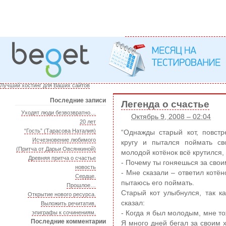
Лучший хостинг для Ваших сайтов
Последние записи
Легенда о счастье
Уходят люди безвозвратно…
Октябрь 9, 2008 – 02:04
20 лет
“Гость” (Тарасова Наталия)
“Однажды старый кот, повстр
Исчезновение любимого
кругу и пытался поймать св
(Притча от Дарьи Овсянкиной)
молодой котёнок всё крутился, 
Древняя притча о счастье
- Почему ты гоняешься за свои
новость
- Мне сказали – ответил котёно
Сердце.
пытаюсь его поймать.
Прошлое…
Старый кот улыбнулся, так к
Открытие нового ресурса.
сказал:
Выложить речитатив,
эпиграфы к сочинениям.
- Когда я был молодым, мне то
Последние комментарии
Я много дней бегал за своим х