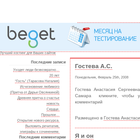
Лучший хостинг для Ваших сайтов
Последние записи
Гостева А.С.
Уходят люди безвозвратно…
20 лет
Понедельник, Февраль 25th, 2008
“Гость” (Тарасова Наталия)
Исчезновение любимого
Гостева Анастасия Сергеевна
(Притча от Дарьи Овсянкиной)
Самара кликните, чтобы у
Древняя притча о счастье
комментарий
новость
Сердце.
Прошлое…
Размещено в
Гостева Анастас
Открытие нового ресурса.
Выложить речитатив,
эпиграфы к сочинениям.
Я и он
Последние комментарии