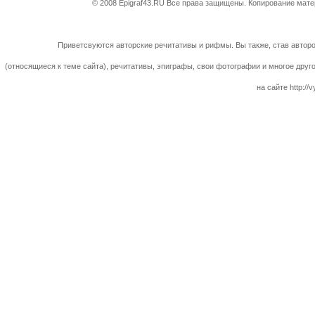
© 2008 Epigraf43.RU Все права защищены. Копирование матер
Приветсвуются авторские речитативы и рифмы. Вы также, став авторо
(относящиеся к теме сайта), речитативы, эпиграфы, свои фотографии и многое друг
на сайте http://