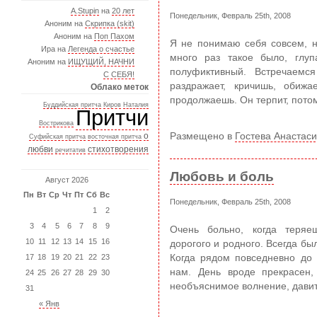
A.Stupin
на
20 лет
Понедельник, Февраль 25th, 2008
Аноним на
Скрипка (skit)
Аноним на
Поп Пахом
Я не понимаю себя совсем, н
Ира на
Легенда о счастье
много раз такое было, глу
Аноним на
ИЩУЩИЙ, НАЧНИ
полуфиктивный. Встречаемс
С СЕБЯ!
раздражает, кричишь, обиж
Облако меток
продолжаешь. Он терпит, потому
Буддийская притча
Киров
Наталия
Притчи
Вострикова
о
Размещено в
Гостева Анастас
Суфийская притча
восточная притча
любви
стихотворения
речитатив
Любовь и боль
Август 2026
Пн
Вт
Ср
Чт
Пт
Сб
Вс
Понедельник, Февраль 25th, 2008
1
2
3
4
5
6
7
8
9
Очень больно, когда теряе
10
11
12
13
14
15
16
дорогого и родного. Всегда бы
17
18
19
20
21
22
23
Когда рядом повседневно до 
нам. День вроде прекрасен,
24
25
26
27
28
29
30
необъяснимое волнение, давит 
31
« Янв