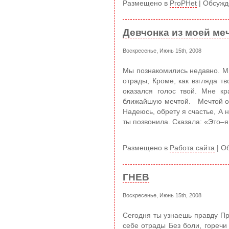
Размещено в
ProPHet
|
Обсужд
Девчонка из моей ме
Воскресенье, Июнь 15th, 2008
Мы познакомились недавно. Ми
отрады, Кроме, как взгляда 
оказался голос твой. Мне кр
ближайшую мечтой. Мечтой о с
Надеюсь, обрету я счастье, А
ты позвонила. Сказала: «Это–я.
Размещено в
Работа сайта
|
Об
ГНЕВ
Воскресенье, Июнь 15th, 2008
Сегодня ты узнаешь правду Пр
себе отрады Без боли, гореч