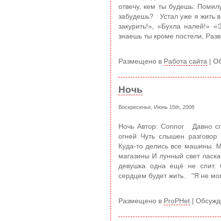
отвечу, кем ты будешь: Помил
забудешь? Устал уже я жить в
закурить!», «Бухла налей!» 
знаешь ты кроме постели, Развр
Размещено в
Работа сайта
|
Об
Ночь
Воскресенье, Июнь 15th, 2008
Ночь Автор: Connor Давно сп
огней Чуть слышен разговор
Куда-то делись все машины. М
магазины И лунный свет ласка
девушка одна ещё не спит. 
сердцем будет жить. "Я не могу
Размещено в
ProPHet
|
Обсужд