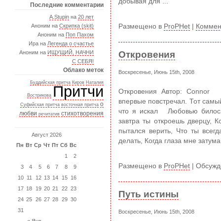
добывая для ...
Последние комментарии
A.Stupin
на
20 лет
Размещено в
ProPHet
|
Коммен
Аноним на
Скрипка (skit)
Аноним на
Поп Пахом
Ира на
Легенда о счастье
Откровения
Аноним на
ИЩУЩИЙ, НАЧНИ
С СЕБЯ!
Облако меток
Воскресенье, Июнь 15th, 2008
Буддийская притча
Киров
Наталия
Притчи
Откровения Автор: Connor 
Вострикова
впервые повстречал. Тот самый
о
Суфийская притча
восточная притча
что я искал Любовью билось
любви
стихотворения
речитатив
завтра ты откроешь дверцу, 
пытался верить, Что ты всег
Август 2026
делать, Когда глаза мне затума
Пн
Вт
Ср
Чт
Пт
Сб
Вс
1
2
Размещено в
ProPHet
|
Обсужд
3
4
5
6
7
8
9
10
11
12
13
14
15
16
17
18
19
20
21
22
23
Путь истины
24
25
26
27
28
29
30
31
Воскресенье, Июнь 15th, 2008