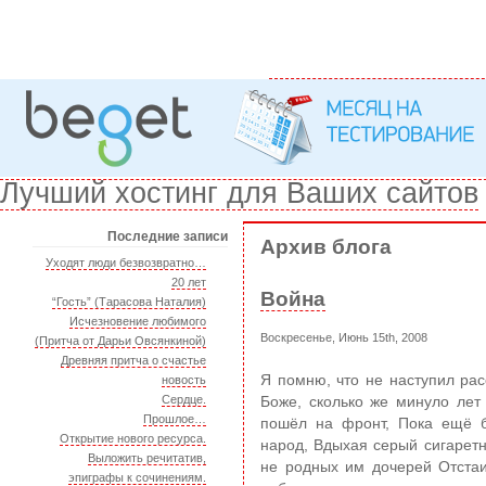
Лучший хостинг для Ваших сайтов
Последние записи
Архив блога
Уходят люди безвозвратно…
20 лет
Война
“Гость” (Тарасова Наталия)
Исчезновение любимого
Воскресенье, Июнь 15th, 2008
(Притча от Дарьи Овсянкиной)
Древняя притча о счастье
Я помню, что не наступил расс
новость
Сердце.
Боже, сколько же минуло лет
Прошлое…
пошёл на фронт, Пока ещё б
Открытие нового ресурса.
народ, Вдыхая серый сигарет
Выложить речитатив,
не родных им дочерей Отстаи
эпиграфы к сочинениям.