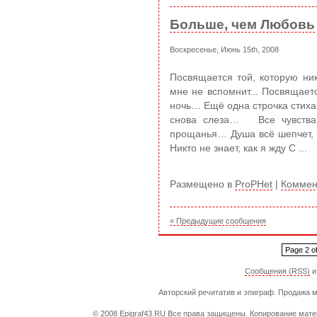
Больше, чем Любовь
Воскресенье, Июнь 15th, 2008
Посвящается той, которую нико
мне не вспомнит... Посвящае
ночь… Ещё одна строчка стиха
снова слеза… Все чувства
прощанья… Душа всё шепчет, 
Никто не знает, как я жду С ...
Размещено в
ProPHet
|
Коммен
« Предыдущие сообщения
Page 2 of
Сообщения (RSS)
Авторский речитатив и эпиграф. Продажа м
© 2008 Epigraf43.RU Все права защищены. Копирование матер