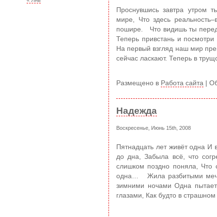
« Янв
Проснувшись завтра утром т
мире, Что здесь реальность–
пошире. Что видишь ты перед
Теперь привстань и посмотри
На первый взгляд наш мир прек
сейчас ласкают. Теперь в трущо
Размещено в
Работа сайта
|
Об
Надежда
Воскресенье, Июнь 15th, 2008
Пятнадцать лет живёт одна И 
до дна, Забыла всё, что со
слишком поздно поняла, Что 
одна… Жила разбитыми мечта
зимними ночами Одна пытает
глазами, Как будто в страшном 