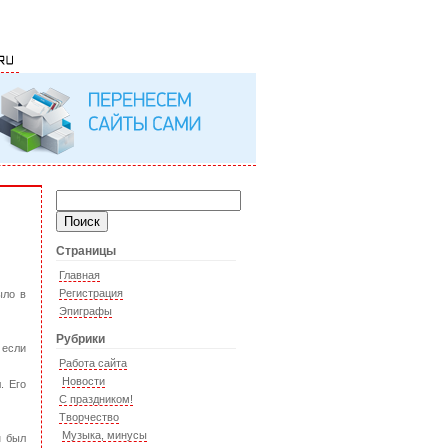
Страницы
Главная
Регистрация
ыло в
Эпиграфы
Рубрики
 если
Работа сайта
Новости
. Его
С праздником!
Творчество
Музыка, минусы
н был