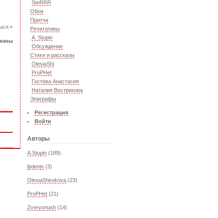
SteRRR
Обои
Притчи
ысл.»
Речитативы
A. Stupin
лязны
Обсуждение
Стихи и рассказы
OlesiaShi
ProPHet
Гостева Анастасия
Наталия Вострикова
Эпиграфы
Регистрация
Войти
Авторы
A.Stupin
(189)
lpdenis
(3)
OlesiaShirokova
(23)
ProPHet
(21)
Zveryonush
(14)