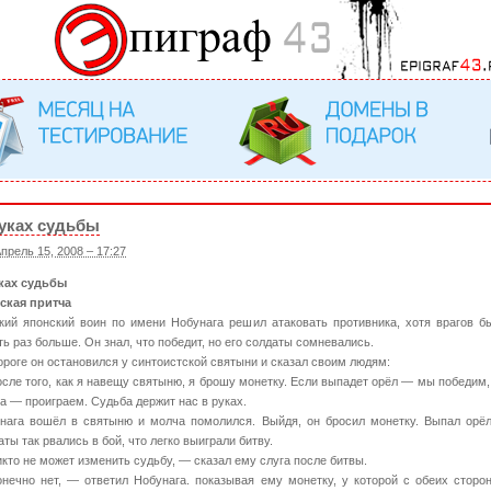
уках судьбы
прель 15, 2008 – 17:27
ках судьбы
ская притча
кий японский воин по имени Нобунага решил атаковать противника, хотя врагов б
ть раз больше. Он знал, что победит, но его солдаты сомневались.
ороге он остановился у синтоистской святыни и сказал своим людям:
сле того, как я навещу святыню, я брошу монетку. Если выпадет орёл — мы победим,
а — проиграем. Судьба держит нас в руках.
нага вошёл в святыню и молча помолился. Выйдя, он бросил монетку. Выпал орёл
аты так рвались в бой, что легко выиграли битву.
кто не может изменить судьбу, — сказал ему слуга после битвы.
нечно нет, — ответил Нобунага. показывая ему монетку, у которой с обеих сторо