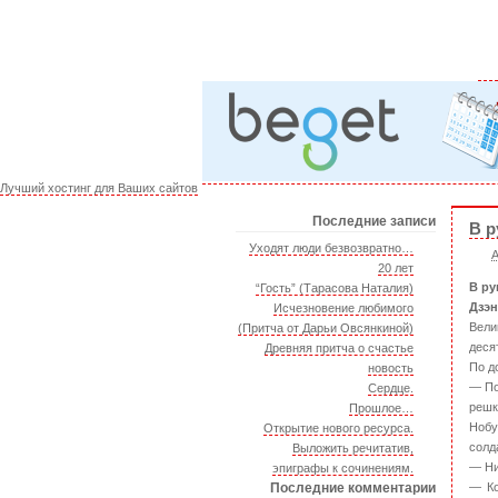
Лучший хостинг для Ваших сайтов
Последние записи
В р
Уходят люди безвозвратно…
А
20 лет
В ру
“Гость” (Тарасова Наталия)
Дзэн
Исчезновение любимого
Вели
(Притча от Дарьи Овсянкиной)
деся
Древняя притча о счастье
По д
новость
— По
Сердце.
решк
Прошлое…
Нобу
Открытие нового ресурса.
солд
Выложить речитатив,
— Ни
эпиграфы к сочинениям.
Последние комментарии
— Ко