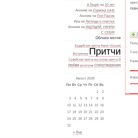
орёл
A.Stupin
на
20 лет
судь
Аноним на
Скрипка (skit)
Аноним на
Поп Пахом
Ира на
Легенда о счастье
Аноним на
ИЩУЩИЙ, НАЧНИ
С СЕБЯ!
Облако меток
Попу
Буддийская притча
Киров
Наталия
Притчи
Тэги
Вострикова
о
Суфийская притча
восточная притча
Разм
любви
стихотворения
речитатив
Изви
Август 2026
Пн
Вт
Ср
Чт
Пт
Сб
Вс
1
2
3
4
5
6
7
8
9
10
11
12
13
14
15
16
17
18
19
20
21
22
23
24
25
26
27
28
29
30
31
« Янв