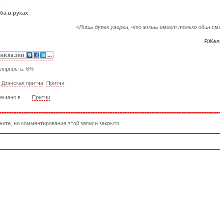
.
ба в руках
«Лишь дурак уверен, что жизнь имеет только один см
Р.Же
лярность: 6%
:
Дзэнская притча
,
Притчи
ещено в
Притчи
ните, но комментирование этой записи закрыто