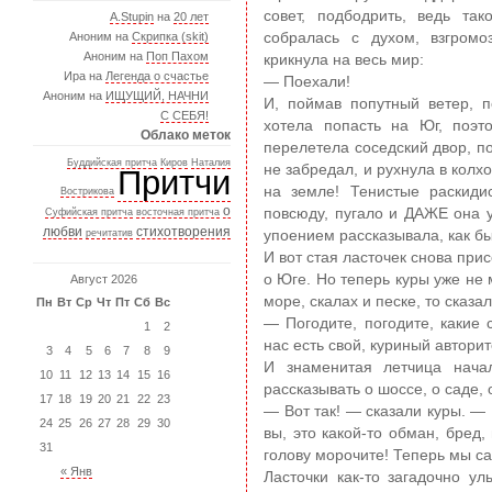
совет, подбодрить, ведь та
A.Stupin
на
20 лет
Аноним на
Скрипка (skit)
собралась с духом, взгромо
Аноним на
Поп Пахом
крикнула на весь мир:
Ира на
Легенда о счастье
— Поехали!
Аноним на
ИЩУЩИЙ, НАЧНИ
И, поймав попутный ветер, п
С СЕБЯ!
хотела попасть на Юг, поэт
Облако меток
перелетела соседский двор, п
Буддийская притча
Киров
Наталия
не забредал, и рухнула в колх
Притчи
на земле! Тенистые раскиди
Вострикова
о
повсюду, пугало и ДАЖЕ она 
Суфийская притча
восточная притча
любви
стихотворения
речитатив
упоением рассказывала, как бы
И вот стая ласточек снова при
о Юге. Но теперь куры уже не 
Август 2026
море, скалах и песке, то сказал
Пн
Вт
Ср
Чт
Пт
Сб
Вс
— Погодите, погодите, какие 
1
2
нас есть свой, куриный авторит
3
4
5
6
7
8
9
И знаменитая летчица нача
10
11
12
13
14
15
16
рассказывать о шоссе, о саде, 
17
18
19
20
21
22
23
— Вот так! — сказали куры. — 
24
25
26
27
28
29
30
вы, это какой-то обман, бред,
31
голову морочите! Теперь мы са
« Янв
Ласточки как-то загадочно ул