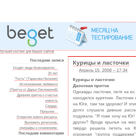
Лучший хостинг для Ваших сайтов
Последние записи
Курицы и ласточки
Уходят люди безвозвратно…
Апрель 15, 2008 – 17:34
20 лет
“Гость” (Тарасова Наталия)
Курицы и ласточки
Исчезновение любимого
Даосская притча
(Притча от Дарьи Овсянкиной)
Однажды ласточки, летя на юг,
Древняя притча о счастье
находился курятник. Ласточки
новость
на Юге, там так здорово! И эт
Сердце.
долго слушала дивные расска
Прошлое…
подумала: “Я тоже хочу на Юг!
Открытие нового ресурса.
других? Вроде крылья на мест
Выложить речитатив,
эпиграфы к сочинениям.
твёрдо решила лететь на Ю
Последние комментарии
огромная “группа поддержки