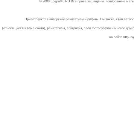
© 2008 Epigraf43.RU Все права защищены. Копирование матер
Приветсвуются авторские речитативы и рифмы. Вы также, став авторо
(относящиеся к теме сайта), речитативы, эпиграфы, свои фотографии и многое друг
на сайте http://