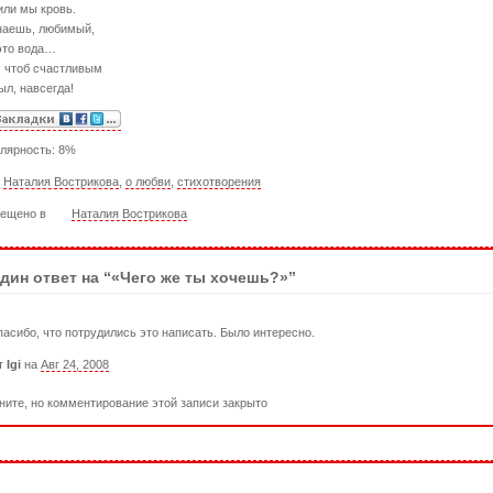
или мы кровь.
наешь, любимый,
это вода…
, чтоб счастливым
ыл, навсегда!
лярность: 8%
:
Наталия Вострикова
,
о любви
,
стихотворения
ещено в
Наталия Вострикова
дин ответ на “«Чего же ты хочешь?»”
асибо, что потрудились это написать. Было интересно.
т
Igi
на
Авг 24, 2008
ните, но комментирование этой записи закрыто