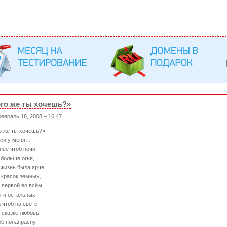
го же ты хочешь?»
евраль 18, 2008 – 16:47
о же ты хочешь?» -
си у меня…
нее чтоб ночи,
 больше огня,
 жизнь была ярче
 красок земных,
 первой во всём,
ти остальных,
 чтоб на свете
в сказке любовь,
об понапрасну