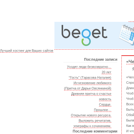
Лучший хостинг для Ваших сайтов
Последние записи
«Че
Уходят люди безвозвратно…
Ф
20 лет
«Чег
“Гость” (Тарасова Наталия)
Спро
Исчезновение любимого
Длин
(Притча от Дарьи Овсянкиной)
Чтоб
Древняя притча о счастье
Чтоб
новость
Всех
Сердце.
Быть
Прошлое…
Обой
Открытие нового ресурса.
Была
Выложить речитатив,
Как 
эпиграфы к сочинениям.
Последние комментарии
И чт