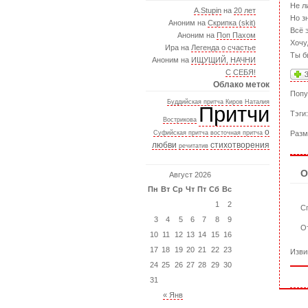
Не л
A.Stupin
на
20 лет
Но з
Аноним на
Скрипка (skit)
Всё 
Аноним на
Поп Пахом
Хочу
Ира на
Легенда о счастье
Ты б
Аноним на
ИЩУЩИЙ, НАЧНИ
С СЕБЯ!
Облако меток
Попу
Буддийская притча
Киров
Наталия
Притчи
Тэги
Вострикова
о
Суфийская притча
восточная притча
Разм
любви
стихотворения
речитатив
О
Август 2026
Пн
Вт
Ср
Чт
Пт
Сб
Вс
1
2
Сп
3
4
5
6
7
8
9
О
10
11
12
13
14
15
16
17
18
19
20
21
22
23
Изви
24
25
26
27
28
29
30
31
« Янв