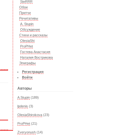
SteRRR
Обои
Притчи
Речитативы
A. Stupin
Обсуждение
Стихи и рассказы
OlesiaShi
ProPHet
Гостева Анастасия
Наталия Вострикова
Эпиграфы
Регистрация
Войти
Авторы
A.Stupin
(189)
lpdenis
(3)
OlesiaShirokova
(23)
ProPHet
(21)
Zveryonush
(14)