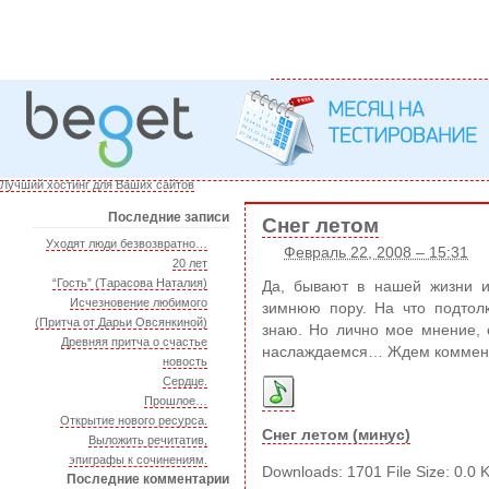
Лучший хостинг для Ваших сайтов
Последние записи
Снег летом
Уходят люди безвозвратно…
Февраль 22, 2008 – 15:31
20 лет
“Гость” (Тарасова Наталия)
Да, бывают в нашей жизни и
Исчезновение любимого
зимнюю пору. На что подто
(Притча от Дарьи Овсянкиной)
знаю. Но лично мое мнение, 
Древняя притча о счастье
наслаждаемся… Ждем коммен
новость
Сердце.
Прошлое…
Открытие нового ресурса.
Снег летом (минус)
Выложить речитатив,
эпиграфы к сочинениям.
Downloads: 1701 File Size: 0.0 
Последние комментарии