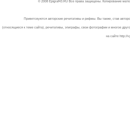
© 2008 Epigraf43.RU Все права защищены. Копирование матер
Приветсвуются авторские речитативы и рифмы. Вы также, став авторо
(относящиеся к теме сайта), речитативы, эпиграфы, свои фотографии и многое друг
на сайте http://