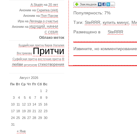
A.Stupin
на
20 лет
Аноним на
Скрипка (skit)
Популярность: 7%
Аноним на
Поп Пахом
Ира на
Легенда о счастье
Тэги:
SteRRR
,
купить минус
,
Ми
Аноним на
ИЩУЩИЙ, НАЧНИ
Размещено в
SteRRR
С СЕБЯ!
Облако меток
Буддийская притча
Киров
Наталия
Притчи
Извините, но комментирование
Вострикова
о
Суфийская притча
восточная притча
любви
стихотворения
речитатив
Август 2026
Пн
Вт
Ср
Чт
Пт
Сб
Вс
1
2
3
4
5
6
7
8
9
10
11
12
13
14
15
16
17
18
19
20
21
22
23
24
25
26
27
28
29
30
31
« Янв